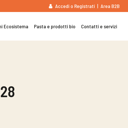
Accedi o Registrati
Area B2B
ni Ecosistema
Pasta e prodotti bio
Contatti e servizi
#28