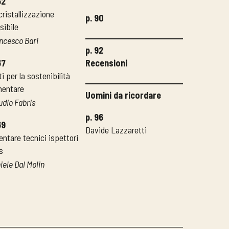
62
cristallizzazione
p. 90
sibile
ncesco Bari
p. 92
67
Recensioni
ti per la sostenibilità
mentare
Uomini da ricordare
udio Fabris
p. 96
69
Davide Lazzaretti
entare tecnici ispettori
s
iele Dal Molin