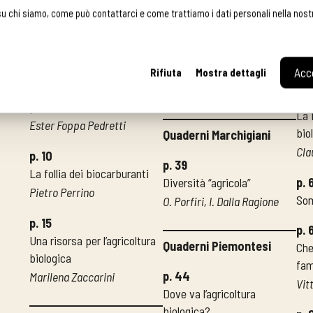
Quale energia per il
Una città da trasmettere
Pan
su chi siamo, come può contattarci e come trattiamo i dati personali nella nos
biologico?
Gabriele Darpetti
Fab
Autori vari
p. 36
Ca
p. 7
Le isole di “Cheese”
Acce
Rifiuta
Mostra dettagli
Un “traghetto” verso sistemi
Marco Verdone
p. 
più evoluti
La 
Ester Foppa Pedretti
bio
Quaderni Marchigiani
Cla
p. 10
p. 39
La follia dei biocarburanti
Diversità “agricola”
p. 
Pietro Perrino
So
O. Porfiri, I. Dalla Ragione
p. 15
p. 
Una risorsa per l’agricoltura
Quaderni Piemontesi
Che
biologica
fam
p. 44
Marilena Zaccarini
Vit
Dove va l’agricoltura
biologica?