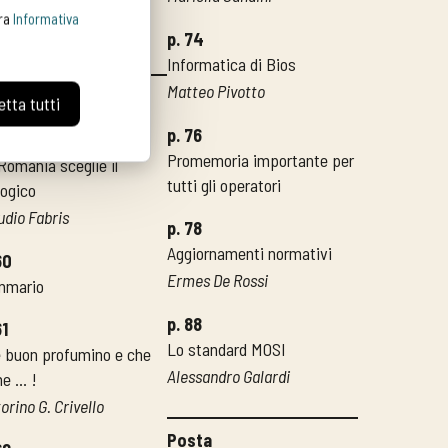
e e pasta
tra
Informativa
io Ferri
p. 74
Informatica di Bios
Matteo Pivotto
mpagne Bios
tta tutti
p. 76
59
Promemoria importante per
Romania sceglie il
tutti gli operatori
logico
udio Fabris
p. 78
Aggiornamenti normativi
60
Ermes De Rossi
mmario
p. 88
61
Lo standard MOSI
 buon profumino e che
Alessandro Galardi
e … !
torino G. Crivello
Posta