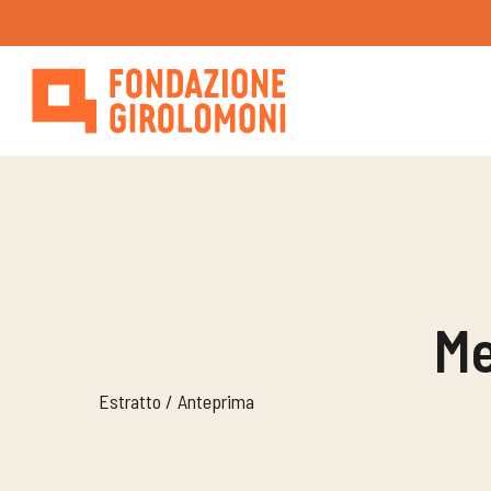
Skip
to
main
content
Me
Estratto / Anteprima