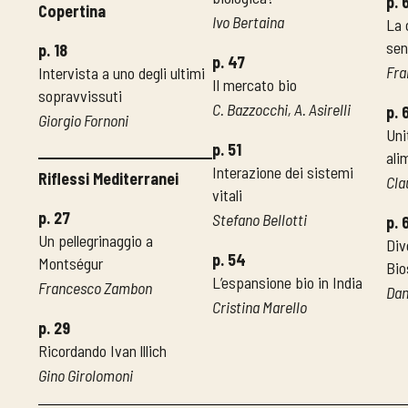
p. 
Copertina
Ivo Bertaina
La 
sen
p. 18
p. 47
Fra
Intervista a uno degli ultimi
Il mercato bio
sopravvissuti
C. Bazzocchi, A. Asirelli
p. 
Giorgio Fornoni
Uni
p. 51
ali
Interazione dei sistemi
Riflessi Mediterranei
Cla
vitali
p. 27
Stefano Bellotti
p. 
Un pellegrinaggio a
Div
p. 54
Montségur
Bio
L’espansione bio in India
Francesco Zambon
Dan
Cristina Marello
p. 29
Ricordando Ivan lllich
Gino Girolomoni