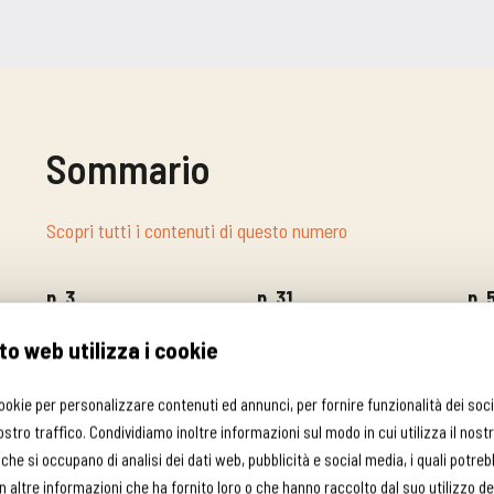
Sommario
Scopri tutti i contenuti di questo numero
p. 3
p. 31
p. 
Editoriale
La lezione di Ivan
Agr
to web utilizza i cookie
Gino Girolomoni
Aldo Zanchetta
A c
cookie per personalizzare contenuti ed annunci, per fornire funzionalità dei soc
Bioeuropa
Meridiani
Qua
ostro traffico. Condividiamo inoltre informazioni sul modo in cui utilizza il nostr
 che si occupano di analisi dei dati web, pubblicità e social media, i quali potre
p. 4
p. 33
p. 
 altre informazioni che ha fornito loro o che hanno raccolto dal suo utilizzo dei