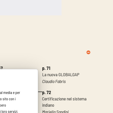
57
p. 71
ibiodinamica
La nuova GLOBALGAP
ura di Agribionotizie
Claudio Fabris
p. 72
ial media e per
derni Regionali
Certificazione nel sistema
o sito con i
indiano
bbero
58
Mariella Sandini
 loro servizi.