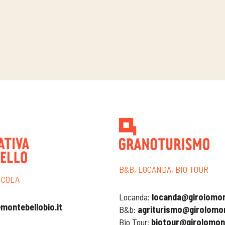
B&B, LOCANDA, BIO TOUR
ICOLA
Locanda:
locanda@girolomoni
montebellobio.it
B&b:
agriturismo@girolomon
Bio Tour:
biotour@girolomoni