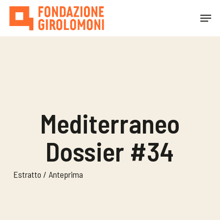
Skip
Menu
to
main
Close
content
Menu
Mediterraneo
Dossier #34
Estratto / Anteprima