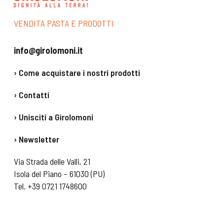
L’ambientalismo
sociale di Alex Langer
VENDITA PASTA E PRODOTTI
Alessandro Leogrande
p. 46
info@girolomoni.it
En attendant Godot
› Come acquistare i nostri prodotti
Massimo Fini
› Contatti
Quaderni
› Unisciti a Girolomoni
p. 48
› Newsletter
I trent’anni della coop
Terra e Cielo
Via Strada delle Valli, 21
Gino Girolomoni
Isola del Piano – 61030 (PU)
Tel.
+39 0721 1748600
p. 50
Finalmente liberi dagli
ogm?