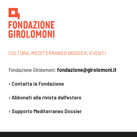
Pane e letteratura,
fiera a Shangai
p. 66
Ville e Castella
CULTURA, MEDITERRANEO DOSSIER, EVENTI
Campagne Bios
p. 70
Fondazione Girolomoni:
fondazione@girolomoni.it
Il nuovo cenacolo
biologico
› Contatta la Fondazione
Vittorino G. Crivello
› Abbonati alla rivista dall’estero
p. 72
› Supporto Mediterraneo Dossier
Buon appetito … E
salverai la terra
Tiziana Moriconi