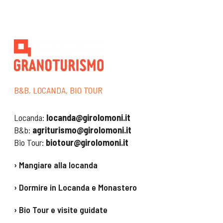
Il bio sotto casa
p. 60
La nuova ristorazione
biologica e sostenibile
Salvatore Basile
B&B, LOCANDA, BIO TOUR
Qui Montebello
Locanda:
locanda@girolomoni.it
p. 62
B&b:
agriturismo@girolomoni.it
A Piobbico e a Parigi
Bio Tour:
biotour@girolomoni.it
p. 63
› Mangiare alla locanda
Visite dal Giappone
› Dormire in Locanda e Monastero
p. 64
Corto e Mangiato
› Bio Tour e visite guidate
p. 65