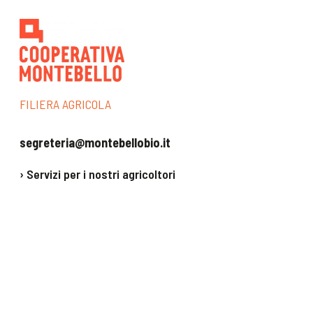
Guido Fidora
p. 52
Nel Sinis, dove cresce
la lavanda
Patrizia Mocci
FILIERA AGRICOLA
p. 54
Organizziamoci
segreteria@montebellobio.it
(contro la) Grande
› Servizi per i nostri agricoltori
Merda
Ivo Bertaina
p. 58
Impedito il ristoppio
del frumento duro
Francesco Torrioni