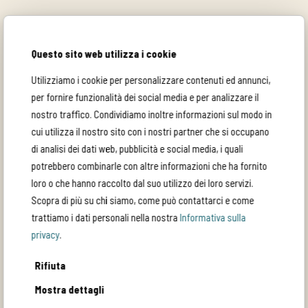
p. 16
Golfo del Messico: un
Questo sito web utilizza i cookie
pezzo di vita che se
ne va
Utilizziamo i cookie per personalizzare contenuti ed annunci,
Giorgio Fornoni
per fornire funzionalità dei social media e per analizzare il
nostro traffico. Condividiamo inoltre informazioni sul modo in
cui utilizza il nostro sito con i nostri partner che si occupano
Convegni
di analisi dei dati web, pubblicità e social media, i quali
p. 22
potrebbero combinarle con altre informazioni che ha fornito
Marta e Maria, azione
loro o che hanno raccolto dal suo utilizzo dei loro servizi.
e contemplazione
Scopra di più su chi siamo, come può contattarci e come
Atti del convegno
trattiamo i dati personali nella nostra
Informativa sulla
privacy
.
Orizzonti spirituali
Rifiuta
Mostra dettagli
p. 36