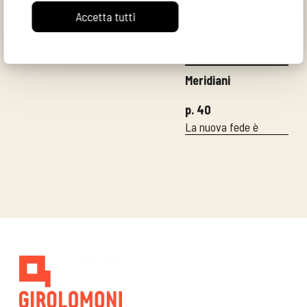
La pace e la pazienza
Accetta tutti
nel Corano
Michel Dousse
Meridiani
p. 40
La nuova fede è
un’etichetta bio
Guido Ceronetti
p. 42
Tra conscio e
inconscio degli
aborigeni
Emmanuel Anati
p. 44