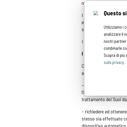
necessità e non eccede
Questo si
I Suoi dati personali po
esterni, ai quali è stato
Utilizziamo i 
struttura.
analizzare il n
I dati personali potrann
nostri partner
combinarle con
I Suoi diritti
Scopra di più 
sulla privacy
.
Con apposita istanza in
ai sensi degli articoli da
– chiedere l’accesso ai S
l’integrazione di quelli 
trattamento dei Suoi dat
– richiedere ed ottenere 
stesso sia effettuato co
dispositivo automatico, a