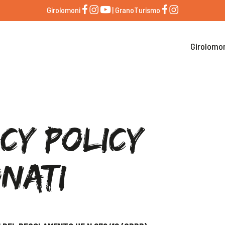
Girolomoni
| GranoTurismo
Girolomo
cy Policy
nati